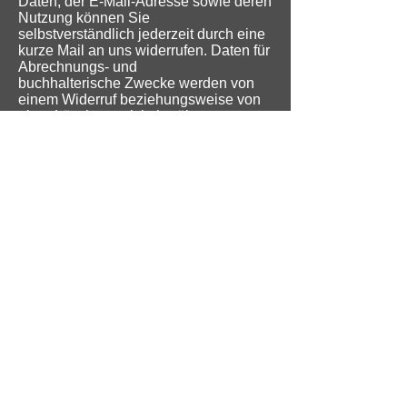
Daten, der E-Mail-Adresse sowie deren
Nutzung können Sie
selbstverständlich jederzeit durch eine
kurze Mail an uns widerrufen. Daten für
Abrechnungs- und
buchhalterische Zwecke werden von
einem Widerruf beziehungsweise von
einer Löschung nicht berührt.
Auskunftsrecht
Sie haben jederzeit das Recht auf
Auskunft über die bezüglich Ihrer
Person gespeicherten Daten, deren
Herkunft und Empfänger sowie den
Zweck der Speicherung. Auskunft über
die gespeicherten Daten
erhalten Sie per E-Mail an
office@hotelreinigungpro.at
Weitere Informationen
Sollten Sie noch weitere Fragen
haben, die Ihnen diese
Datenschutzerklärung nicht
beantworten konnte